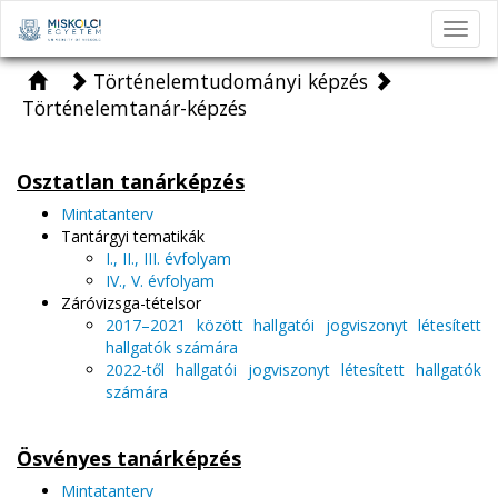
Toggl
navig
Történelemtudományi képzés
Történelemtanár-képzés
Osztatlan tanárképzés
Mintatanterv
Tantárgyi tematikák
I., II., III. évfolyam
IV., V. évfolyam
Záróvizsga-tételsor
2017–2021 között hallgatói jogviszonyt létesített
hallgatók számára
2022-től hallgatói jogviszonyt létesített hallgatók
számára
Ösvényes tanárképzés
Mintatanterv